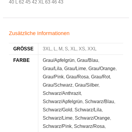
40 L 62 45 42 XL 63 46 43
Zusätzliche Informationen
GRÖSSE
3XL, L, M, S, XL, XS, XXL
FARBE
Grau/Apfelgrün
,
Grau/Blau
,
Grau/Lila
,
Grau/Lime
,
Grau/Orange
,
Grau/Pink
,
Grau/Rosa
,
Grau/Rot
,
Grau/Schwarz
,
Grau/Silber
,
Schwarz/Anthrazit
,
Schwarz/Apfelgrün
,
Schwarz/Blau
,
Schwarz/Gold
,
Schwarz/Lila
,
Schwarz/Lime
,
Schwarz/Orange
,
Schwarz/Pink
,
Schwarz/Rosa
,