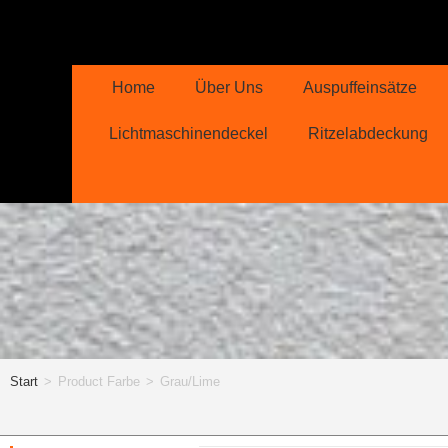
Home
Über Uns
Auspuffeinsätze
Lichtmaschinendeckel
Ritzelabdeckung
Start
>
Product Farbe
>
Grau/Lime