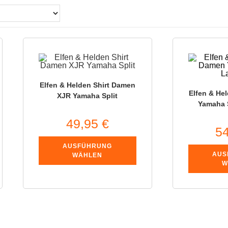
Elfen & Helden Shirt Damen
Elfen & He
XJR Yamaha Split
Yamaha 
49,95
€
5
AUSFÜHRUNG
AUS
WÄHLEN
W