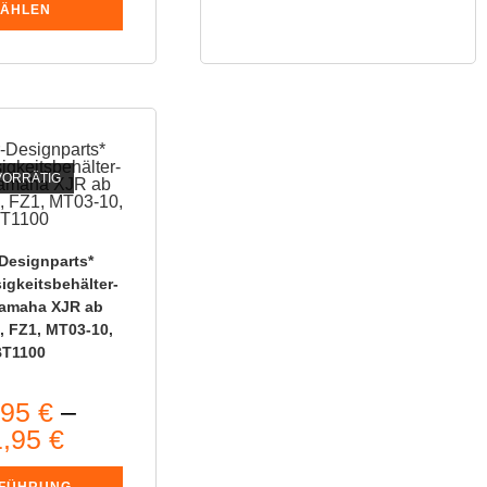
ÄHLEN
VORRÄTIG
Designparts*
igkeitsbehälter-
Yamaha XJR ab
, FZ1, MT03-10,
BT1100
,95
€
–
1,95
€