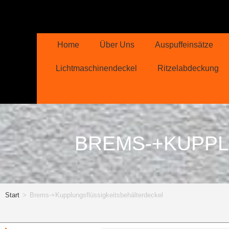
Home
Über Uns
Auspuffeinsätze
Lichtmaschinendeckel
Ritzelabdeckung
BREMS-+KUPPL
Start
>
Brems-+Kupplungsflüssigkeitsbehälterdeckel