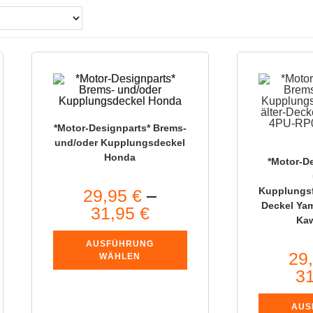
*Motor-Designparts* Brems-
und/oder Kupplungsdeckel
Honda
*Motor-D
Kupplungsf
29,95
€
–
Deckel Ya
31,95
€
Kaw
AUSFÜHRUNG
29
WÄHLEN
3
AUS