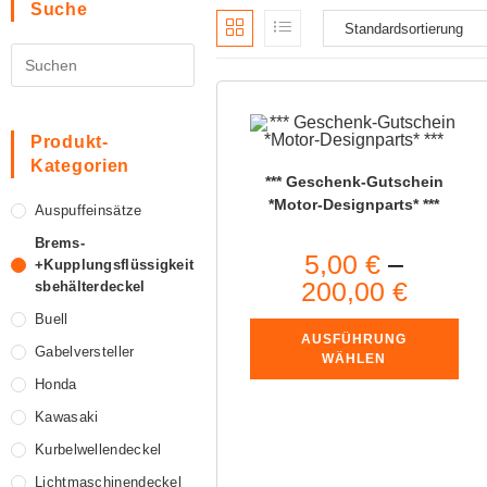
Suche
Produkt-
Kategorien
*** Geschenk-Gutschein
*Motor-Designparts* ***
Auspuffeinsätze
Brems-
5,00
€
–
+Kupplungsflüssigkeit
200,00
€
Sbehälterdeckel
Buell
AUSFÜHRUNG
Gabelversteller
WÄHLEN
Honda
Kawasaki
Kurbelwellendeckel
Lichtmaschinendeckel