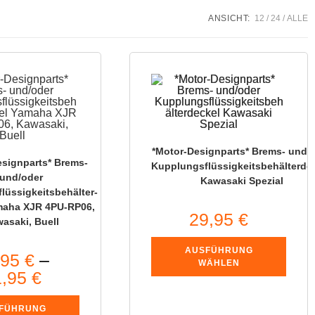
ANSICHT:
12
24
ALLE
*Motor-Designparts* Brems- und/
esignparts* Brems-
Kupplungsflüssigkeitsbehälterde
und/oder
Kawasaki Spezial
lüssigkeitsbehälter-
maha XJR 4PU-RP06,
29,95
€
asaki, Buell
AUSFÜHRUNG
,95
€
–
WÄHLEN
1,95
€
FÜHRUNG