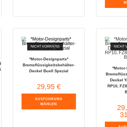
W
NICHT VORRÄTIG
NICHT 
*Motor-Designparts*
d/oder
Bremsflüssigkeitsbehälter-
*Motor-
deckel
Deckel Buell Spezial
Bremsflüss
Deckel 
29,95
€
RP10, FZ8
AUSFÜHRUNG
WÄHLEN
29
3