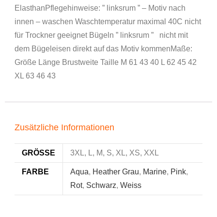
ElasthanPflegehinweise: ” linksrum ” – Motiv nach
innen – waschen Waschtemperatur maximal 40C nicht
für Trockner geeignet Bügeln ” linksrum ” nicht mit
dem Bügeleisen direkt auf das Motiv kommenMaße:
Größe Länge Brustweite Taille M 61 43 40 L 62 45 42
XL 63 46 43
Zusätzliche Informationen
GRÖSSE
3XL, L, M, S, XL, XS, XXL
FARBE
Aqua
,
Heather Grau
,
Marine
,
Pink
,
Rot
,
Schwarz
,
Weiss