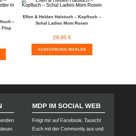
Elfen & Helden Halstuch – Kopftuch –
ftuch –
Schal Ladies Mom Rosen
p Flop
29,95
€
AUSFÜHRUNG WÄHLEN
N
MDP IM SOCIAL WEB
rsenden
​Folgt mir auf Facebook. Tauscht
steuer.
Euch mit der Community aus und