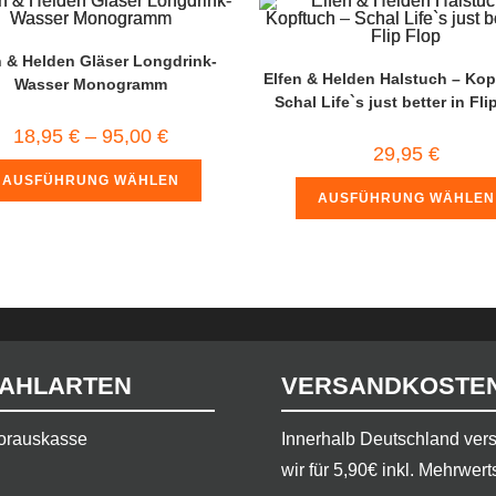
n & Helden Gläser Longdrink-
Elfen & Helden Halstuch – Kop
Wasser Monogramm
Schal Life`s just better in Fli
18,95
€
–
95,00
€
29,95
€
AUSFÜHRUNG WÄHLEN
AUSFÜHRUNG WÄHLEN
AHLARTEN
VERSANDKOSTE
orauskasse
​Innerhalb Deutschland ve
wir für 5,90€ inkl. Mehrwert