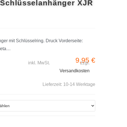
 Schlüsselanhänger XJR
ger mit Schlüsselring. Druck Vorderseite:
Deta…
9,95
€
inkl. MwSt.
zzgl.
Versandkosten
Lieferzeit:
10-14 Werktage