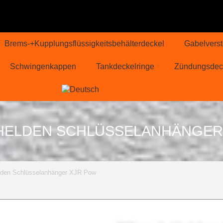
Brems-+Kupplungsflüssigkeitsbehälterdeckel
Gabelverst
Schwingenkappen
Tankdeckelringe
Zündungsdec
 HELDEN SCHLÜSSELANHÄNGER
lden Schlüsselanhänger XJR Pow