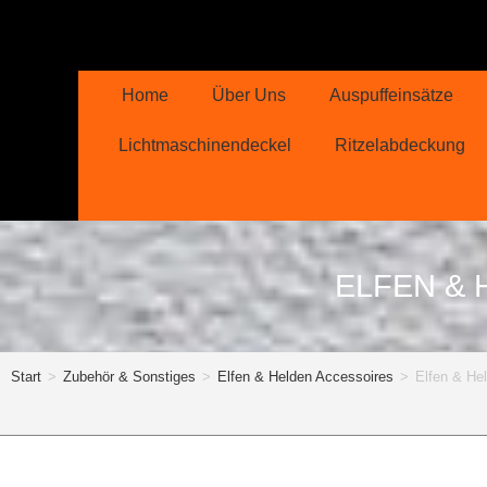
Home
Über Uns
Auspuffeinsätze
Lichtmaschinendeckel
Ritzelabdeckung
ELFEN &
Start
>
Zubehör & Sonstiges
>
Elfen & Helden Accessoires
>
Elfen & He