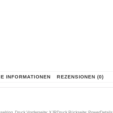
HE INFORMATIONEN
REZENSIONEN (0)
sselring. Druck Vorderseite: XJRDruck Rückseite: PowerDetails