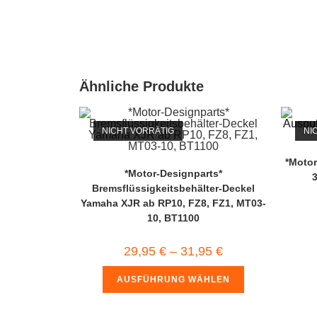
Ähnliche Produkte
NICHT VORRÄTIG
NI
*Motor
*Motor-Designparts*
3
Bremsflüssigkeitsbehälter-Deckel
Yamaha XJR ab RP10, FZ8, FZ1, MT03-
10, BT1100
29,95
€
–
31,95
€
AUSFÜHRUNG WÄHLEN