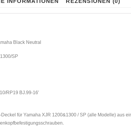
HE INFORMATIONEN
REZENSIONEN (0)
amaha Black Neutral
&1300/SP
0/RP19 BJ.99-16′
-Deckel für Yamaha XJR 1200&1300 / SP (alle Modelle) aus eine
nsenkopfbefestigungsschrauben.