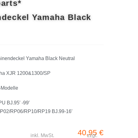
arts*
ndeckel Yamaha Black
hinendeckel Yamaha Black Neutral
aha XJR 1200&1300/SP
-Modelle
 BJ.95′ -99′
RP02/RP06/RP10/RP19 BJ.99-16′
40,95
€
inkl. MwSt.
zzgl.