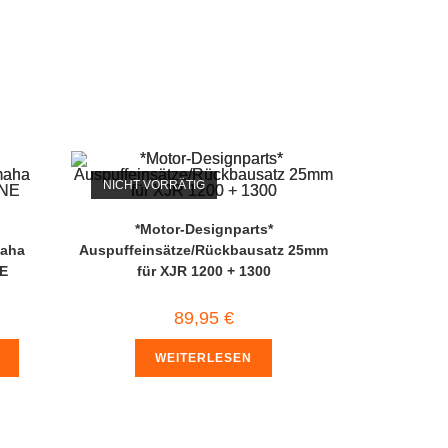
NICHT VORRÄTIG
*Motor-Designparts*
maha
Auspuffeinsätze/Rückbausatz 25mm
NE
für XJR 1200 + 1300
89,95
€
WEITERLESEN