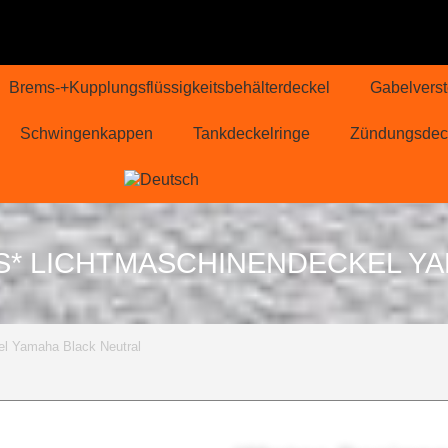
Brems-+Kupplungsflüssigkeitsbehälterdeckel
Gabelverst
Schwingenkappen
Tankdeckelringe
Zündungsdec
S* LICHTMASCHINENDECKEL YA
el Yamaha Black Neutral