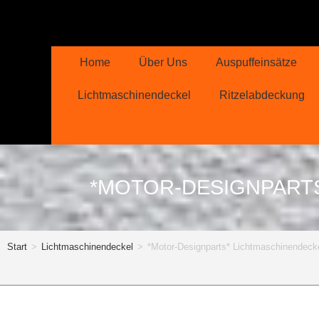
Home
Über Uns
Auspuffeinsätze
Lichtmaschinendeckel
Ritzelabdeckung
*MOTOR-DESIGNPART
Start
>
Lichtmaschinendeckel
>
*Motor-Designparts* Lichtmaschinendeck