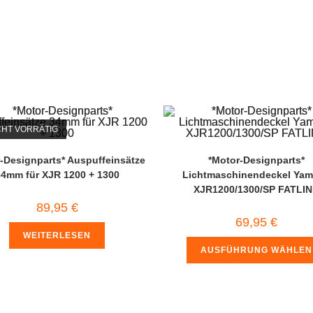
CHT VORRÄTIG
-Designparts* Auspuffeinsätze
*Motor-Designparts*
4mm für XJR 1200 + 1300
Lichtmaschinendeckel Ya
XJR1200/1300/SP FATLI
89,95
€
69,95
€
WEITERLESEN
AUSFÜHRUNG WÄHLEN