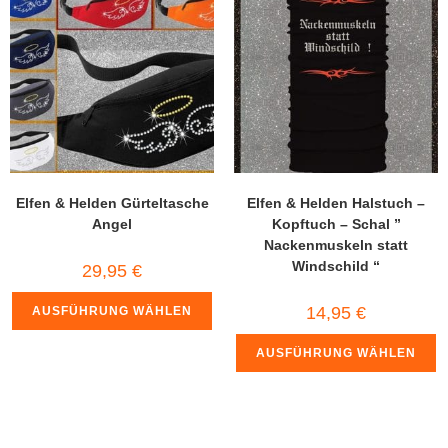
Elfen & Helden Gürteltasche
Elfen & Helden Halstuch –
Angel
Kopftuch – Schal ”
Nackenmuskeln statt
Windschild “
29,95
€
14,95
€
AUSFÜHRUNG WÄHLEN
AUSFÜHRUNG WÄHLEN