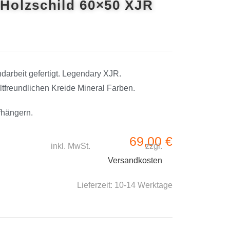
 Holzschild 60×50 XJR
arbeit gefertigt. Legendary XJR.
tfreundlichen Kreide Mineral Farben.
fhängern.
69,00
€
inkl. MwSt.
zzgl.
Versandkosten
Lieferzeit:
10-14 Werktage