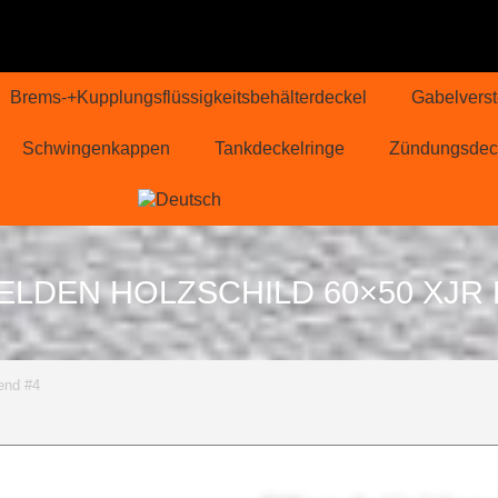
Brems-+Kupplungsflüssigkeitsbehälterdeckel
Gabelverst
Schwingenkappen
Tankdeckelringe
Zündungsdec
ELDEN HOLZSCHILD 60×50 XJR
end #4