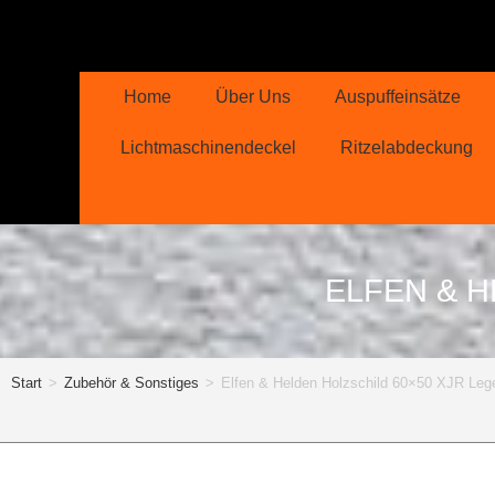
Home
Über Uns
Auspuffeinsätze
Lichtmaschinendeckel
Ritzelabdeckung
ELFEN & H
Start
>
Zubehör & Sonstiges
>
Elfen & Helden Holzschild 60×50 XJR Leg