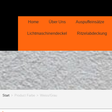
Home
Über Uns
Auspuffeinsätze
Lichtmaschinendeckel
Ritzelabdeckung
Start
>
Product Farbe
>
Weiss/Grau