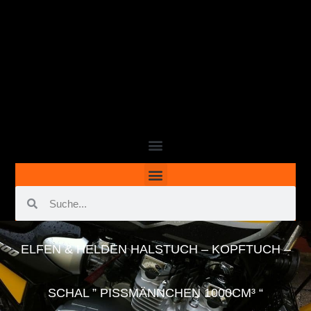
ELFEN & HELDEN HALSTUCH – KOPFTUCH –
SCHAL ” PISSMÄNNCHEN 1000CM³ “