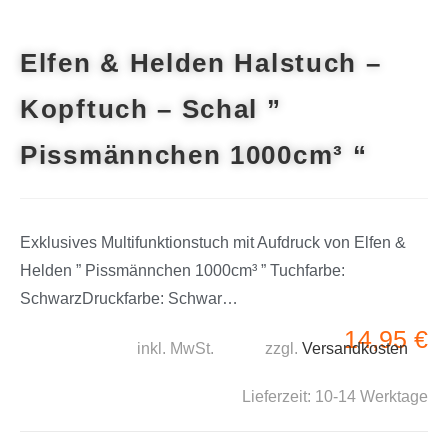
Elfen & Helden Halstuch –
Kopftuch – Schal ”
Pissmännchen 1000cm³ “
Exklusives Multifunktionstuch mit Aufdruck von Elfen &
Helden ” Pissmännchen 1000cm³ ” Tuchfarbe:
SchwarzDruckfarbe: Schwar…
14,95
€
inkl. MwSt.
zzgl.
Versandkosten
Lieferzeit:
10-14 Werktage