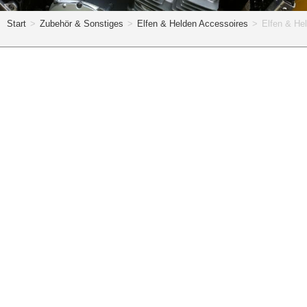
Start
>
Zubehör & Sonstiges
>
Elfen & Helden Accessoires
>
Elfen & He