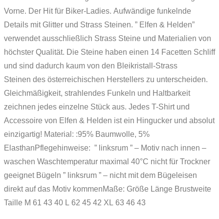
Vorne. Der Hit für Biker-Ladies. Aufwändige funkelnde
Details mit Glitter und Strass Steinen. ” Elfen & Helden”
verwendet ausschließlich Strass Steine und Materialien von
höchster Qualität. Die Steine haben einen 14 Facetten Schliff
und sind dadurch kaum von den Bleikristall-Strass
Steinen des österreichischen Herstellers zu unterscheiden.
Gleichmäßigkeit, strahlendes Funkeln und Haltbarkeit
zeichnen jedes einzelne Stück aus. Jedes T-Shirt und
Accessoire von Elfen & Helden ist ein Hingucker und absolut
einzigartig! Material: :95% Baumwolle, 5%
ElasthanPflegehinweise: ” linksrum ” – Motiv nach innen –
waschen Waschtemperatur maximal 40°C nicht für Trockner
geeignet Bügeln ” linksrum ” – nicht mit dem Bügeleisen
direkt auf das Motiv kommenMaße: Größe Länge Brustweite
Taille M 61 43 40 L 62 45 42 XL 63 46 43