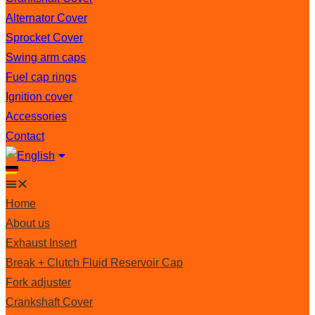
Alternator Cover
Sprocket Cover
Swing arm caps
Fuel cap rings
Ignition cover
Accessories
Contact
Home
About us
Exhaust Insert
Break + Clutch Fluid Reservoir Cap
Fork adjuster
Crankshaft Cover