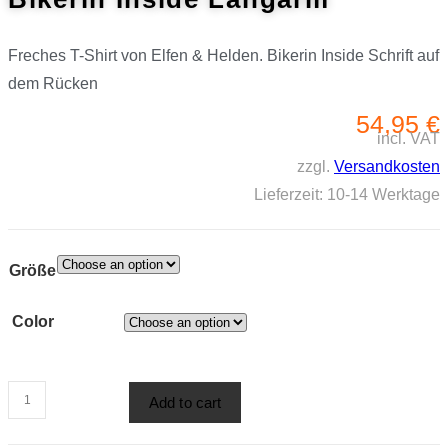
Freches T-Shirt von Elfen & Helden. Bikerin Inside Schrift auf
dem Rücken
54,95
€
incl. VAT
zzgl.
Versandkosten
Lieferzeit:
10-14 Werktage
Größe
Color
Elfen
Add to cart
&