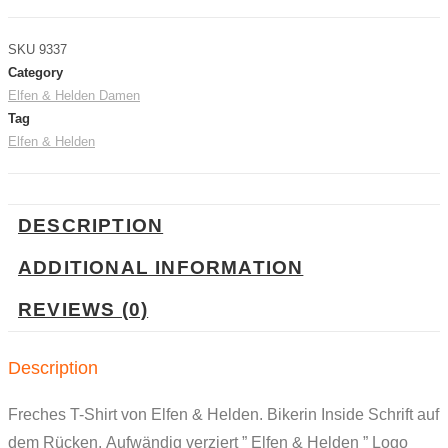
Helden
Shirt
SKU
9337
Damen
Category
Bikerin
Elfen & Helden Damen
Inside
Tag
Langarm
Elfen & Helden
quantity
DESCRIPTION
ADDITIONAL INFORMATION
REVIEWS (0)
Description
Freches T-Shirt von Elfen & Helden. Bikerin Inside Schrift auf
dem Rücken. Aufwändig verziert ” Elfen & Helden ” Logo