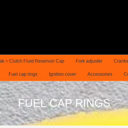
ak + Clutch Fluid Reservoir Cap
Fork adjuster
Cranks
Fuel cap rings
Ignition cover
Accessories
C
FUEL CAP RINGS