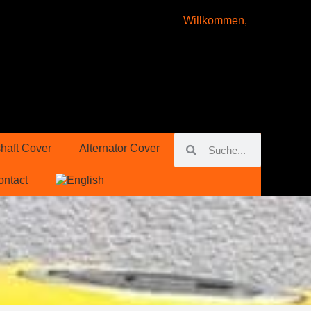
Willkommen,
haft Cover
Alternator Cover
ontact