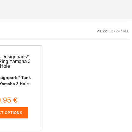
VIEW:
12
24
ALL
signparts* Tank
 Yamaha 3 Hole
9,95
€
CT OPTIONS