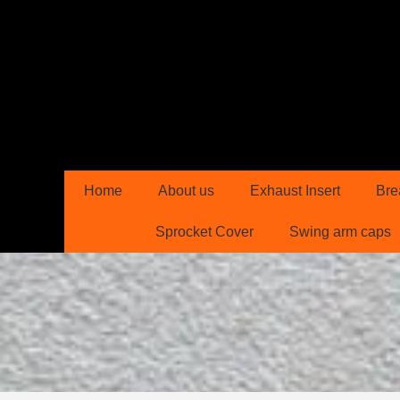
Home
About us
Exhaust Insert
Bre
Sprocket Cover
Swing arm caps