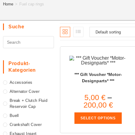
Home
>
Fuel cap rings
Suche
Produkt-
Kategorien
*** Gift Voucher *Motor-
Designparts* ***
Accessories
Alternator Cover
5,00
€
–
Break + Clutch Fluid
200,00
€
Reservoir Cap
Buell
SELECT OPTIONS
Crankshaft Cover
Exhaust Insert